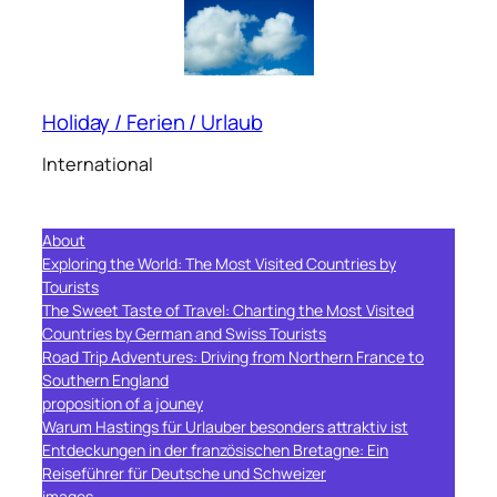
Holiday / Ferien / Urlaub
International
About
Exploring the World: The Most Visited Countries by
Tourists
The Sweet Taste of Travel: Charting the Most Visited
Countries by German and Swiss Tourists
Road Trip Adventures: Driving from Northern France to
Southern England
proposition of a jouney
Warum Hastings für Urlauber besonders attraktiv ist
Entdeckungen in der französischen Bretagne: Ein
Reiseführer für Deutsche und Schweizer
images